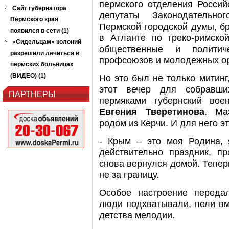
пермского отделения Росси
Сайт губернатора
депутаты Законодательно
Пермского края
Пермской городской думы, б
появился в сети (1)
в Атланте по греко-римск
«Сидельцам» колоний
общественные и политиче
разрешили лечиться в
профсоюзов и молодежных ор
пермских больницах
(ВИДЕО) (1)
Но это был не только митинг
этот вечер для собравш
ПАРТНЕРЫ
пермяками губернский вое
Евгения Тверетинова
. Ма
родом из Керчи. И для него э
- Крым – это моя Родина, 
действительно праздник, п
снова вернулся домой. Теперь
не за границу.
Особое настроение переда
люди подхватывали, пели вм
детства мелодии.