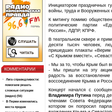
Инициатором праздничных гу
войны, труда и Вооруженных 
К митингу помимо обществен
политические партии «Ед
Россия», ЛДПР, КПРФ.
В театральном сквере и при
десяти тысяч человек, л
пришедших плакаты «Верим П
«С Крымом вместе!», «Севасто
- Мы за то, чтобы Крым был в
КОММЕНТАРИИ
- Мы пришли на эту акци
радость за восстановление
Лига справедливости:
воссоединение Крыма и Росс
помогаем решать
Концерт начался с сообще
сложные ситуации
Владимира Путина
перед де
(видео) (56)
членами Совета Федерации
В Перми изменились
котором он попросил парла
места продаж
вхождении Крыма и Севастопо