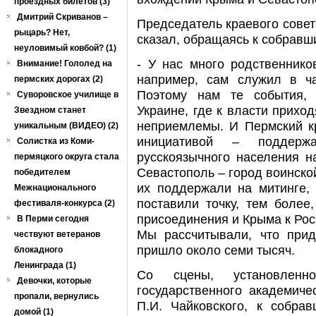
проездных билетов (3)
Дмитрий Скриванов –
Председатель краевого сове
рыцарь? Нет,
сказал, обращаясь к собравш
неуловимый ковбой? (1)
- У нас много родственнико
Внимание! Гололед на
например, сам служил в ч
пермских дорогах (2)
Поэтому нам те события, 
Суворовское училище в
Украине, где к власти прихо
Звездном станет
неприемлемы. И Пермский к
уникальным (ВИДЕО) (2)
инициативой – поддерж
Солистка из Коми-
русскоязычного населения н
пермяцкого округа стала
Севастополь – город воинско
победителем
их поддержали на митинге,
Межнационального
поставили точку, тем более
фестиваля-конкурса (2)
присоединения и Крыма к Росс
В Перми сегодня
Мы рассчитывали, что прид
чествуют ветеранов
пришло около семи тысяч.
блокадного
Ленинграда (1)
Со сцены, установлен
Девочки, которые
государственного академиче
пропали, вернулись
П.И. Чайковского, к собра
домой (1)