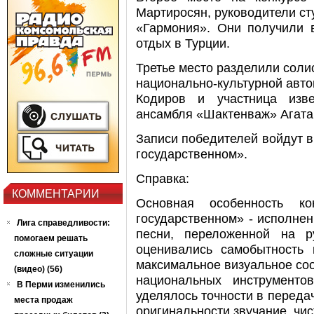
Мартиросян, руководители ст
«Гармония». Они получили 
отдых в Турции.
Третье место разделили соли
национально-культурной авто
Кодиров и участница изв
ансамбля «Шактенваж» Агата
Записи победителей войдут в
государственном».
Справка:
КОММЕНТАРИИ
Основная особенность 
государственном» - исполнен
Лига справедливости:
песни, переложенной на р
помогаем решать
оценивались самобытность 
сложные ситуации
максимальное визуальное соо
(видео) (56)
национальных инструменто
В Перми изменились
уделялось точности в переда
места продаж
оригинальности звучание, чис