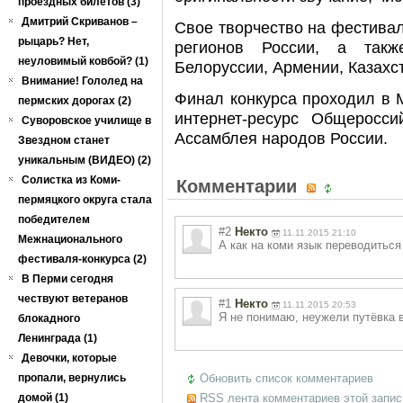
проездных билетов (3)
Дмитрий Скриванов –
Свое творчество на фестивал
рыцарь? Нет,
регионов России, а так
неуловимый ковбой? (1)
Белоруссии, Армении, Казахст
Внимание! Гололед на
Финал конкурса проходил в 
пермских дорогах (2)
интернет-ресурс Общеросси
Суворовское училище в
Ассамблея народов России.
Звездном станет
уникальным (ВИДЕО) (2)
Солистка из Коми-
Комментарии
пермяцкого округа стала
победителем
#2
Некто
11.11.2015 21:10
Межнационального
А как на коми язык переводиться
фестиваля-конкурса (2)
В Перми сегодня
чествуют ветеранов
#1
Некто
11.11.2015 20:53
Я не понимаю, неужели путёвка в
блокадного
Ленинграда (1)
Девочки, которые
пропали, вернулись
Обновить список комментариев
домой (1)
RSS лента комментариев этой запис