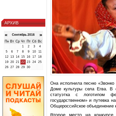
АРХИВ
«
»
Сентябрь 2016
Пн
Вт
Ср
Чт
Пт
Сб
Вс
1
2
3
4
5
6
7
8
9
10
11
12
13
14
15
16
17
18
19
20
21
22
23
24
25
26
27
28
29
30
Она исполнила песню «Звонко 
Доме культуры села Егва. В 
статуэтка с логотипом 
государственном» и путевка н
Общероссийское объединение 
Второе место на конкурсе