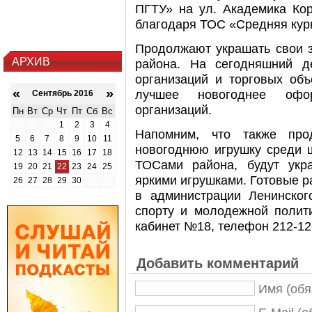
ПГТУ» на ул. Академика Кор
благодаря ТОС «Средняя курь
Продолжают украшать свои з
АРХИВ
района. На сегодняшний 
организаций и торговых объ
«
»
лучшее новогоднее офо
Сентябрь 2016
организаций.
Пн
Вт
Ср
Чт
Пт
Сб
Вс
1
2
3
4
Напомним, что также про
5
6
7
8
9
10
11
новогоднюю игрушку среди ш
12
13
14
15
16
17
18
ТОСами района, будут укр
19
20
21
22
23
24
25
яркими игрушками. Готовые р
26
27
28
29
30
в администрации Ленинског
спорту и молодежной полити
кабинет №18, телефон 212-12
Добавить комментарий
Имя (обя