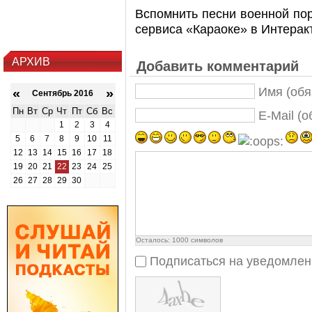
Вспомнить песни военной по
сервиса «Караоке» в Интерак
АРХИВ
Добавить комментарий
Имя (обя
«
»
Сентябрь 2016
Пн
Вт
Ср
Чт
Пт
Сб
Вс
E-Mail (
1
2
3
4
5
6
7
8
9
10
11
12
13
14
15
16
17
18
19
20
21
22
23
24
25
26
27
28
29
30
Осталось:
1000
символов
Подписаться на уведомлен